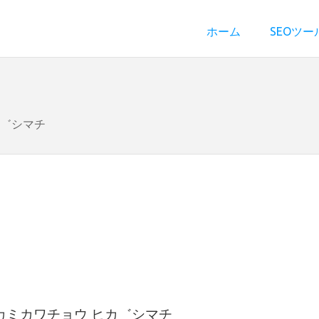
ホーム
SEOツー
カ゛シマチ
カミカワチョウ ヒカ゛シマチ