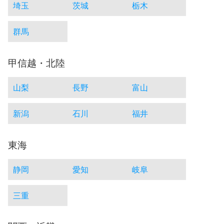
埼玉
茨城
栃木
群馬
甲信越・北陸
山梨
長野
富山
新潟
石川
福井
東海
静岡
愛知
岐阜
三重