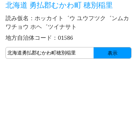
北海道 勇払郡むかわ町 穂別稲里
読み仮名：ホッカイト゛ウ ユウフツク゛ンムカ
ワチョウ ホヘ゛ツイナサト
地方自治体コード：01586
表示