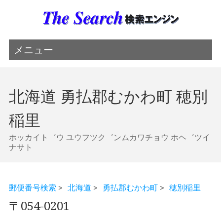
メニュー
北海道 勇払郡むかわ町 穂別
稲里
ホッカイト゛ウ ユウフツク゛ンムカワチョウ ホヘ゛ツイ
ナサト
郵便番号検索
>
北海道
>
勇払郡むかわ町
>
穂別稲里
〒054-0201