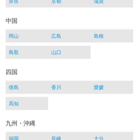
奈良
京都
滋賀
中国
岡山
広島
島根
鳥取
山口
四国
徳島
香川
愛媛
高知
九州・沖縄
福岡
長崎
大分