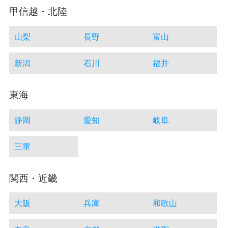
甲信越・北陸
山梨
長野
富山
新潟
石川
福井
東海
静岡
愛知
岐阜
三重
関西・近畿
大阪
兵庫
和歌山