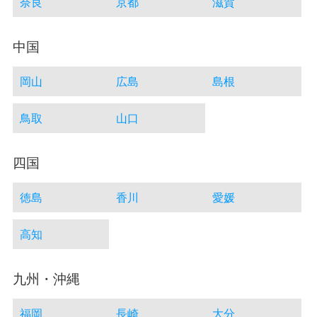
奈良
京都
滋賀
中国
岡山
広島
島根
鳥取
山口
四国
徳島
香川
愛媛
高知
九州・沖縄
福岡
長崎
大分