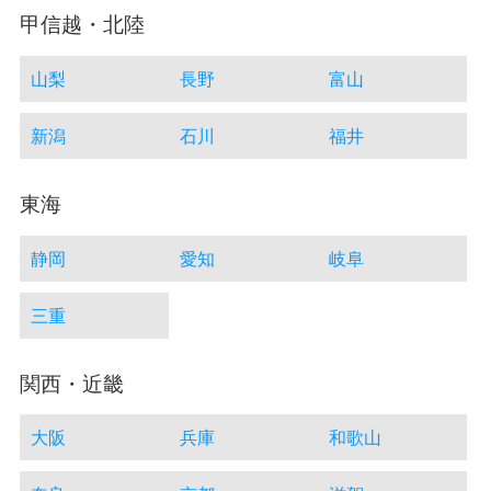
甲信越・北陸
山梨
長野
富山
新潟
石川
福井
東海
静岡
愛知
岐阜
三重
関西・近畿
大阪
兵庫
和歌山