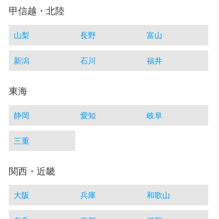
甲信越・北陸
山梨
長野
富山
新潟
石川
福井
東海
静岡
愛知
岐阜
三重
関西・近畿
大阪
兵庫
和歌山