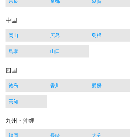
奈良
京都
滋賀
中国
岡山
広島
島根
鳥取
山口
四国
徳島
香川
愛媛
高知
九州・沖縄
福岡
長崎
大分