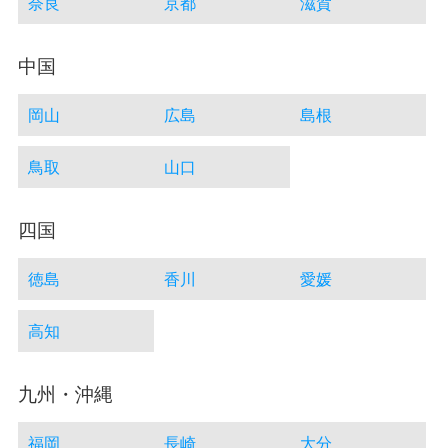
奈良
京都
滋賀
中国
岡山
広島
島根
鳥取
山口
四国
徳島
香川
愛媛
高知
九州・沖縄
福岡
長崎
大分