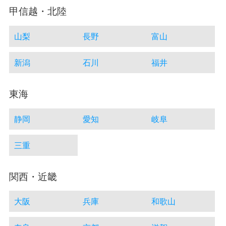
甲信越・北陸
山梨
長野
富山
新潟
石川
福井
東海
静岡
愛知
岐阜
三重
関西・近畿
大阪
兵庫
和歌山