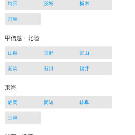
埼玉
茨城
栃木
群馬
甲信越・北陸
山梨
長野
富山
新潟
石川
福井
東海
静岡
愛知
岐阜
三重