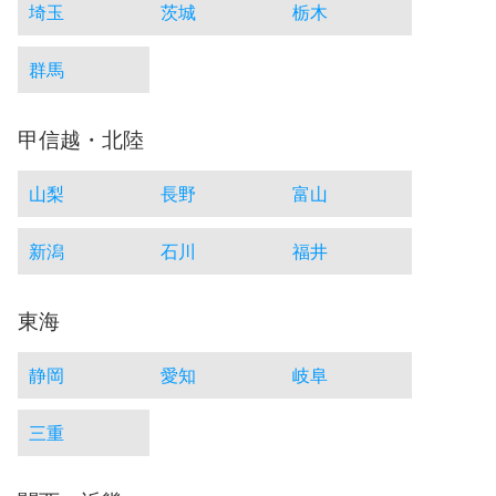
埼玉
茨城
栃木
群馬
甲信越・北陸
山梨
長野
富山
新潟
石川
福井
東海
静岡
愛知
岐阜
三重