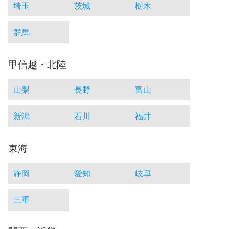
埼玉
茨城
栃木
群馬
甲信越・北陸
山梨
長野
富山
新潟
石川
福井
東海
静岡
愛知
岐阜
三重