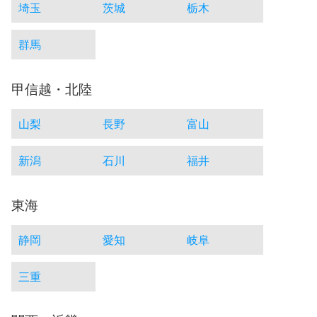
埼玉
茨城
栃木
群馬
甲信越・北陸
山梨
長野
富山
新潟
石川
福井
東海
静岡
愛知
岐阜
三重