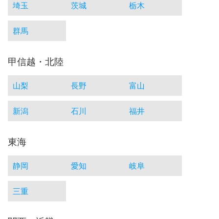
埼玉
茨城
栃木
群馬
甲信越・北陸
山梨
長野
富山
新潟
石川
福井
東海
静岡
愛知
岐阜
三重