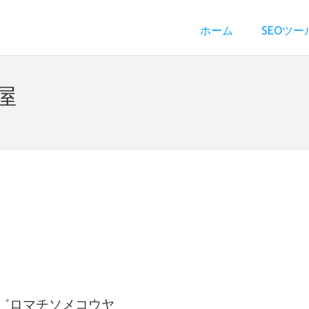
ホーム
SEOツー
屋
ク゛ロマチソメコウヤ