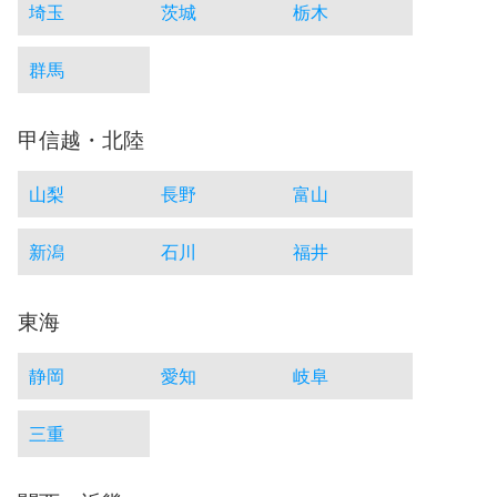
埼玉
茨城
栃木
群馬
甲信越・北陸
山梨
長野
富山
新潟
石川
福井
東海
静岡
愛知
岐阜
三重