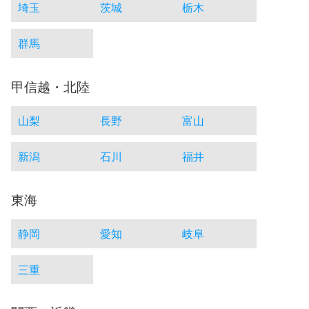
埼玉
茨城
栃木
群馬
甲信越・北陸
山梨
長野
富山
新潟
石川
福井
東海
静岡
愛知
岐阜
三重