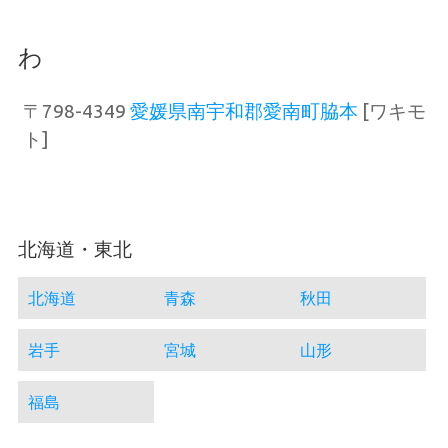
わ
〒798-4349
愛媛県南宇和郡愛南町脇本
[ワキモ
ト]
北海道・東北
北海道
青森
秋田
岩手
宮城
山形
福島