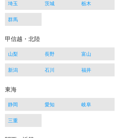
埼玉
茨城
栃木
群馬
甲信越・北陸
山梨
長野
富山
新潟
石川
福井
東海
静岡
愛知
岐阜
三重