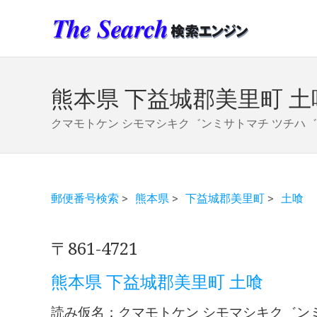
熊本県 下益城郡美里町 土
クマモトケン シモマシキク゛ンミサトマチ ツチハ
郵便番号検索
>
熊本県
>
下益城郡美里町
>
土喰
〒861-4721
熊本県 下益城郡美里町 土喰
読み仮名：クマモトケン シモマシキク゛ン