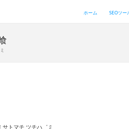
ホーム
SEOツー
喰
゛ミ
ミサトマチ ツチハ゛ミ