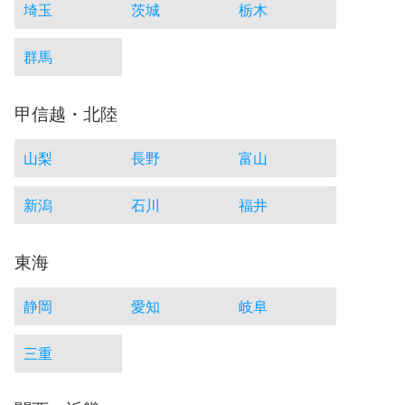
埼玉
茨城
栃木
群馬
甲信越・北陸
山梨
長野
富山
新潟
石川
福井
東海
静岡
愛知
岐阜
三重