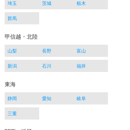
埼玉
茨城
栃木
群馬
甲信越・北陸
山梨
長野
富山
新潟
石川
福井
東海
静岡
愛知
岐阜
三重