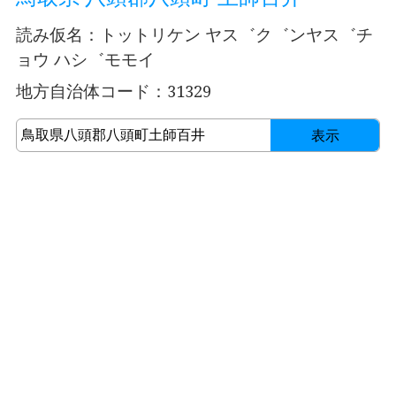
読み仮名：トットリケン ヤス゛ク゛ンヤス゛チ
ョウ ハシ゛モモイ
地方自治体コード：31329
表示