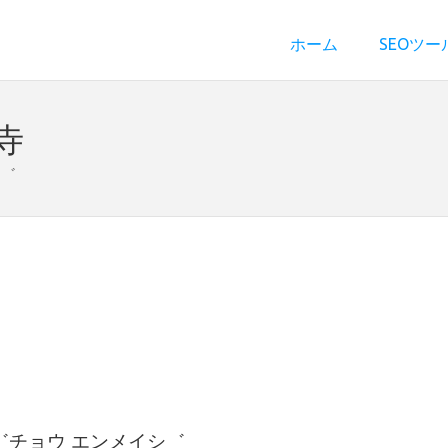
ホーム
SEOツー
寺
シ゛
゛チョウ エンメイシ゛