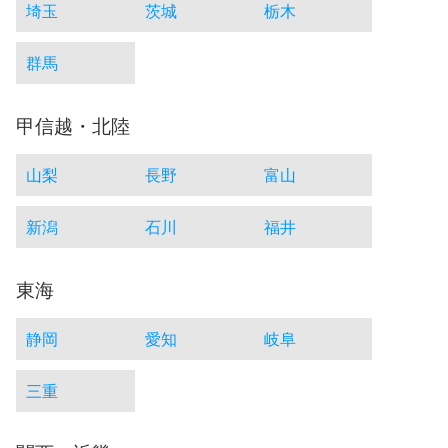
埼玉
茨城
栃木
群馬
甲信越・北陸
山梨
長野
富山
新潟
石川
福井
東海
静岡
愛知
岐阜
三重