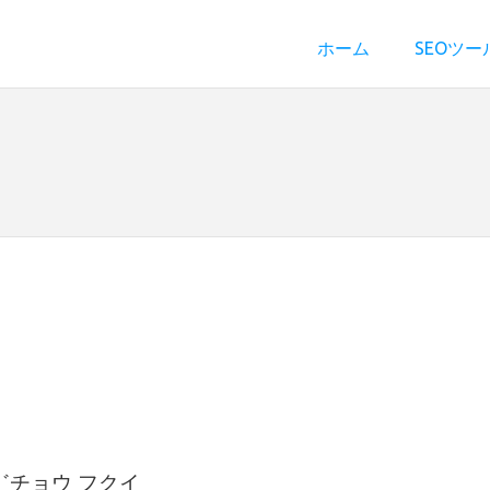
ホーム
SEOツー
゛チョウ フクイ