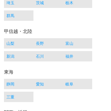
埼玉
茨城
栃木
群馬
甲信越・北陸
山梨
長野
富山
新潟
石川
福井
東海
静岡
愛知
岐阜
三重