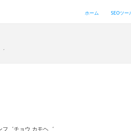
ホーム
SEOツー
ヘ゛
ンフ゛チョウ カモヘ゛