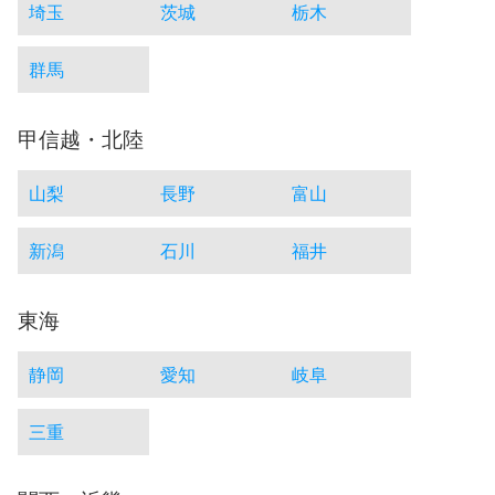
埼玉
茨城
栃木
群馬
甲信越・北陸
山梨
長野
富山
新潟
石川
福井
東海
静岡
愛知
岐阜
三重